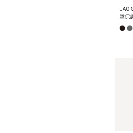
UAG G
擊保